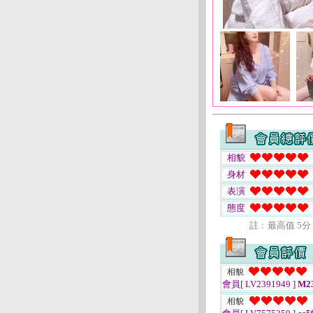
相貌
身材
表演
態度
註﹕最高值 5分
相貌
會員[ LV2391949 ]
M23
相貌