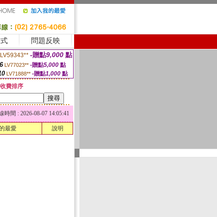
方式
問題反映
-贈點
9,000
點
LV59343**
6
-贈點
5,000
點
LV77023**
10
-贈點
1,000
點
LV71888**
收費排序
 : 2026-08-07 14:05:41
的最愛
說明