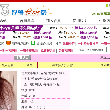
給站
會員專區
加入會員
使用說明
付款
十名會員 獲得免費點數~
No.1
-贈點
10,000
點
No.2
LV72973**
No.4
No.5
No.
00
點
-贈點
7,000
點
-贈點
6,000
點
LV27620**
LV52777**
No.8
No.9
No.
00
點
-贈點
3,000
點
-贈點
2,000
點
LV76847**
LV69831**
辣)
輔導級(曖昧)
普通級(清純)
排序
業績排行
│
一對多收費排序
│
一對一
搜尋主持人網名/編號：
一對一視訊區
│
一對多視訊區
│
免費聊天區
│
免費視訊區
最近上線時間
進入包廂
送禮
給主持人打分數
加到我
免費文字聊天: 必需付費才可聊天
一對多視訊聊天: 每分鐘 6 點
一對一視訊聊天: 每分鐘 25 點
性別: 女性
年齡: 24 歲
血型: B型
身高: 160 公分(cm)