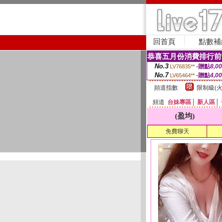
回首頁
點數補
恭喜五月份消費排行前
No.3
-贈點
8,0
LV76835**
No.7
-贈點
4,0
LV65464**
頻道指數
限制級(火
頻道
台妹專區
│
新人區
│
(盈均)
免費聊天