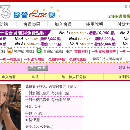
給站
會員專區
加入會員
使用說明
付款
十名會員 獲得免費點數~
No.1
-贈點
10,000
點
No.2
LV72973**
No.4
No.5
No.
00
點
-贈點
7,000
點
-贈點
6,000
點
LV27620**
LV52777**
No.8
No.9
No.
00
點
-贈點
3,000
點
-贈點
2,000
點
LV76847**
LV69831**
辣)
輔導級(曖昧)
普通級(清純)
排序
業績排行
│
一對多收費排序
│
一對一
搜尋主持人網名/編號：
一對一視訊區
│
一對多視訊區
│
免費聊天區
│
免費視訊區
最近上線時間
進入包廂
送禮
給主持人打分數
加到我
免費文字聊天: 必需付費才可聊天
一對多視訊聊天: 每分鐘 8 點
一對一視訊聊天: 每分鐘 30 點
性別: 女性
年齡: 27 歲
血型: B型
身高: 166 公分(cm)