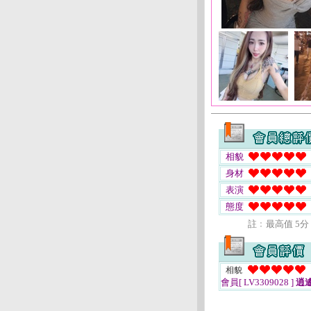
相貌
身材
表演
態度
註﹕最高值 5分
相貌
會員[ LV3309028 ]
逍