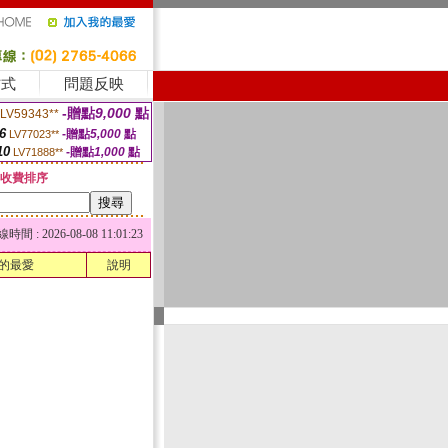
方式
問題反映
-贈點
9,000
點
LV59343**
6
-贈點
5,000
點
LV77023**
10
-贈點
1,000
點
LV71888**
收費排序
 : 2026-08-08 11:01:23
的最愛
說明