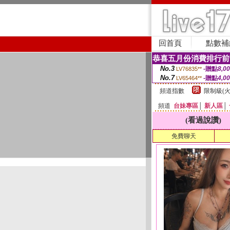
回首頁
點數補
恭喜五月份消費排行前
No.3
-贈點
8,0
LV76835**
No.7
-贈點
4,0
LV65464**
頻道指數
限制級(火
頻道
台妹專區
│
新人區
│
(看過說讚)
免費聊天