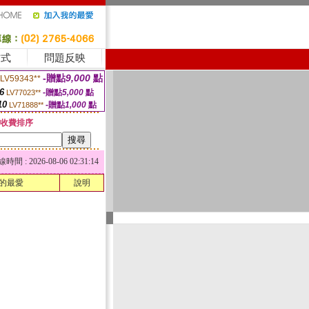
方式
問題反映
-贈點
9,000
點
LV59343**
6
-贈點
5,000
點
LV77023**
10
-贈點
1,000
點
LV71888**
收費排序
 : 2026-08-06 02:31:14
的最愛
說明