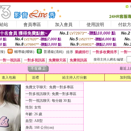
給站
會員專區
加入會員
使用說明
付款
十名會員 獲得免費點數~
No.1
-贈點
10,000
點
No.2
LV72973**
No.4
No.5
No.
00
點
-贈點
7,000
點
-贈點
6,000
點
LV27620**
LV52777**
No.8
No.9
No.
00
點
-贈點
3,000
點
-贈點
2,000
點
LV76847**
LV69831**
辣)
輔導級(曖昧)
普通級(清純)
排序
業績排行
│
一對多收費排序
│
一對一
搜尋主持人網名/編號：
一對一視訊區
│
一對多視訊區
│
免費聊天區
│
免費視訊區
最近上線時間
進入包廂
送禮
給主持人打分數
加到我
免費文字聊天: 免費一對多專區
一對多視訊聊天: 免費一對多專區
一對一視訊聊天: 每分鐘 30 點
性別: 女性
年齡: 26 歲
血型: AB型
身高: 168 公分(cm)