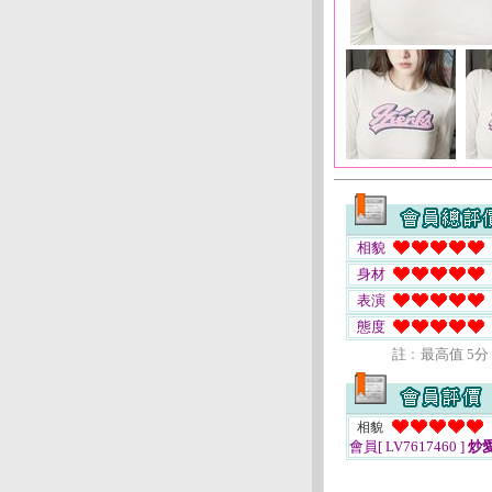
相貌
身材
表演
態度
註﹕最高值 5分
相貌
會員[ LV7617460 ]
炒