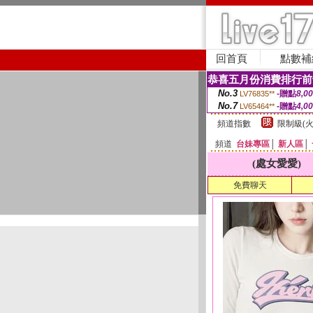
回首頁
點數補
恭喜五月份消費排行前
No.3
-贈點
8,0
LV76835**
No.7
-贈點
4,0
LV65464**
頻道指數
限制級(火
頻道
台妹專區
│
新人區
│
(處女愛愛)
免費聊天